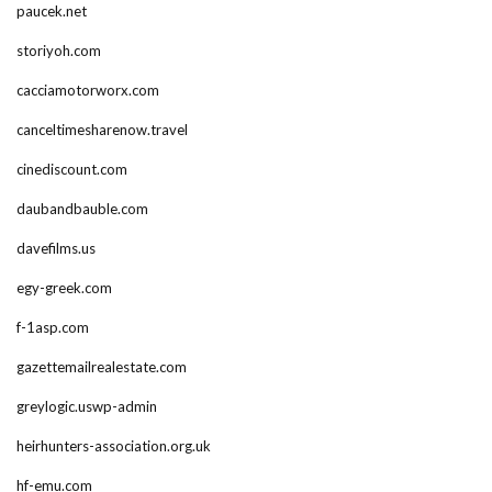
paucek.net
storiyoh.com
cacciamotorworx.com
canceltimesharenow.travel
cinediscount.com
daubandbauble.com
davefilms.us
egy-greek.com
f-1asp.com
gazettemailrealestate.com
greylogic.uswp-admin
heirhunters-association.org.uk
hf-emu.com