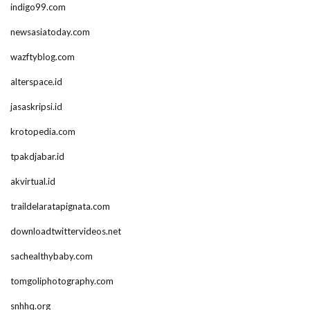
indigo99.com
newsasiatoday.com
wazftyblog.com
alterspace.id
jasaskripsi.id
krotopedia.com
tpakdjabar.id
akvirtual.id
traildelaratapignata.com
downloadtwittervideos.net
sachealthybaby.com
tomgoliphotography.com
snhhq.org