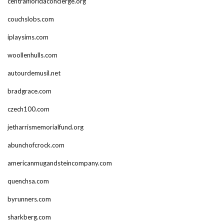
centralfloridaconcierge.org
couchslobs.com
iplaysims.com
woollenhulls.com
autourdemusil.net
bradgrace.com
czech100.com
jetharrismemorialfund.org
abunchofcrock.com
americanmugandsteincompany.com
quenchsa.com
byrunners.com
sharkberg.com