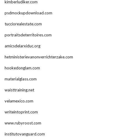
kimberludiker.com
psdmockupdownload.com
tucciorealestate.com
portraitsdeterritoires.com
amicsdelarxiduc.org
hetministerievanonverrichterzake.com
hookedonglam.com
materialglass.com
waisttraining.net
velamexico.com
writeintoprint.com
www.rubyroost.com
institutovanguard.com