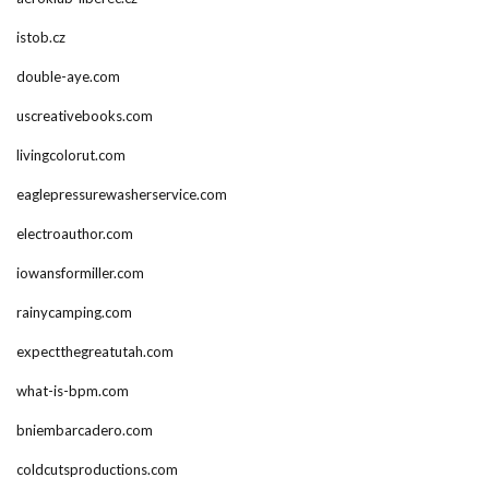
istob.cz
double-aye.com
uscreativebooks.com
livingcolorut.com
eaglepressurewasherservice.com
electroauthor.com
iowansformiller.com
rainycamping.com
expectthegreatutah.com
what-is-bpm.com
bniembarcadero.com
coldcutsproductions.com