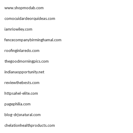
www.shopmodab.com
comocuidardeorquideas.com
iamriowiley.com
fencecompanybirminghamal.com
roofinginlaredo.com
thegoodmorningpics.com
indianaopportunity.net
reviewthebests.com
httpsahel-elite.com
pagephilia.com
blog-drjsnatural.com
chelationhealthproducts.com