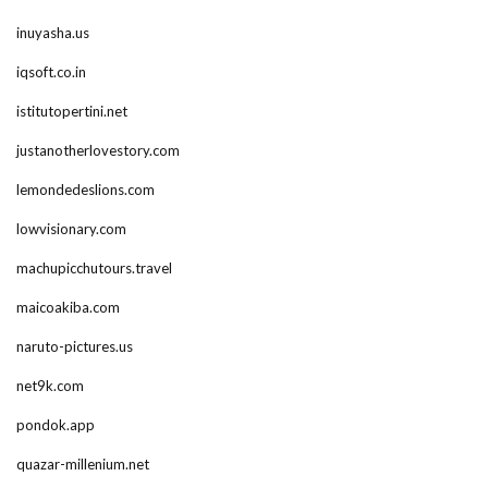
inuyasha.us
iqsoft.co.in
istitutopertini.net
justanotherlovestory.com
lemondedeslions.com
lowvisionary.com
machupicchutours.travel
maicoakiba.com
naruto-pictures.us
net9k.com
pondok.app
quazar-millenium.net