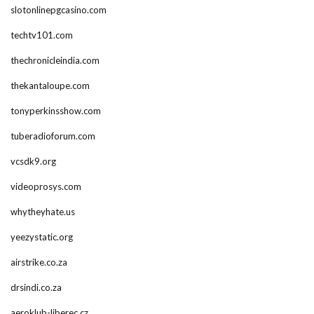
slotonlinepgcasino.com
techtv101.com
thechronicleindia.com
thekantaloupe.com
tonyperkinsshow.com
tuberadioforum.com
vcsdk9.org
videoprosys.com
whytheyhate.us
yeezystatic.org
airstrike.co.za
drsindi.co.za
aeroklub-liberec.cz