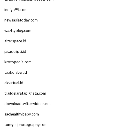
indigo99.com
newsasiatoday.com
wazftyblog.com
alterspace.id
jasaskripsi.id
krotopedia.com
tpakdjabar.id
akvirtual.id
traildelaratapignata.com
downloadtwittervideos.net
sachealthybaby.com
tomgoliphotography.com