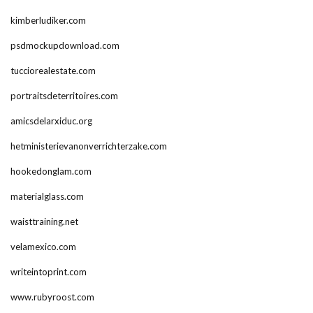
kimberludiker.com
psdmockupdownload.com
tucciorealestate.com
portraitsdeterritoires.com
amicsdelarxiduc.org
hetministerievanonverrichterzake.com
hookedonglam.com
materialglass.com
waisttraining.net
velamexico.com
writeintoprint.com
www.rubyroost.com