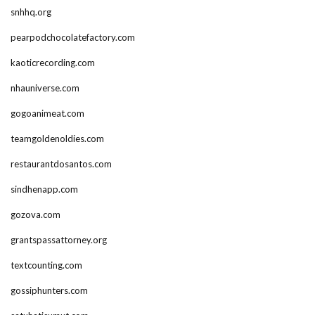
snhhq.org
pearpodchocolatefactory.com
kaoticrecording.com
nhauniverse.com
gogoanimeat.com
teamgoldenoldies.com
restaurantdosantos.com
sindhenapp.com
gozova.com
grantspassattorney.org
textcounting.com
gossiphunters.com