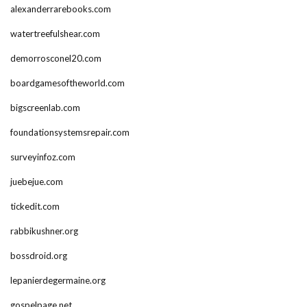
alexanderrarebooks.com
watertreefulshear.com
demorrosconel20.com
boardgamesoftheworld.com
bigscreenlab.com
foundationsystemsrepair.com
surveyinfoz.com
juebejue.com
tickedit.com
rabbikushner.org
bossdroid.org
lepanierdegermaine.org
gospelpage.net