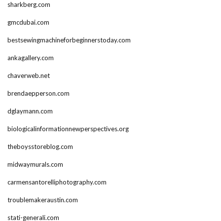
sharkberg.com
gmcdubai.com
bestsewingmachineforbeginnerstoday.com
ankagallery.com
chaverweb.net
brendaepperson.com
dglaymann.com
biologicalinformationnewperspectives.org
theboysstoreblog.com
midwaymurals.com
carmensantorelliphotography.com
troublemakeraustin.com
stati-generali.com