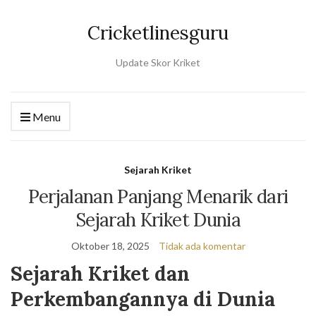
Cricketlinesguru
Update Skor Kriket
Menu
Sejarah Kriket
Perjalanan Panjang Menarik dari
Sejarah Kriket Dunia
Oktober 18, 2025
Tidak ada komentar
Sejarah Kriket dan
Perkembangannya di Dunia