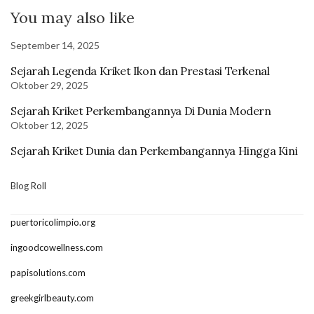
You may also like
September 14, 2025
Sejarah Legenda Kriket Ikon dan Prestasi Terkenal
Oktober 29, 2025
Sejarah Kriket Perkembangannya Di Dunia Modern
Oktober 12, 2025
Sejarah Kriket Dunia dan Perkembangannya Hingga Kini
Blog Roll
puertoricolimpio.org
ingoodcowellness.com
papisolutions.com
greekgirlbeauty.com