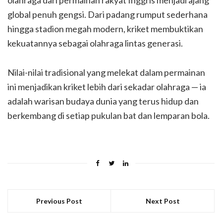
olahraga dari permainan rakyat Inggris menjadi ajang
global penuh gengsi. Dari padang rumput sederhana
hingga stadion megah modern, kriket membuktikan
kekuatannya sebagai olahraga lintas generasi.
Nilai-nilai tradisional yang melekat dalam permainan
ini menjadikan kriket lebih dari sekadar olahraga — ia
adalah warisan budaya dunia yang terus hidup dan
berkembang di setiap pukulan bat dan lemparan bola.
Previous Post
Next Post