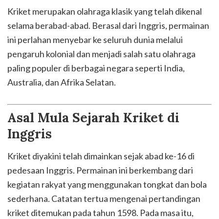
Kriket merupakan olahraga klasik yang telah dikenal
selama berabad-abad. Berasal dari Inggris, permainan
ini perlahan menyebar ke seluruh dunia melalui
pengaruh kolonial dan menjadi salah satu olahraga
paling populer di berbagai negara seperti India,
Australia, dan Afrika Selatan.
Asal Mula Sejarah Kriket di
Inggris
Kriket diyakini telah dimainkan sejak abad ke-16 di
pedesaan Inggris. Permainan ini berkembang dari
kegiatan rakyat yang menggunakan tongkat dan bola
sederhana. Catatan tertua mengenai pertandingan
kriket ditemukan pada tahun 1598. Pada masa itu,